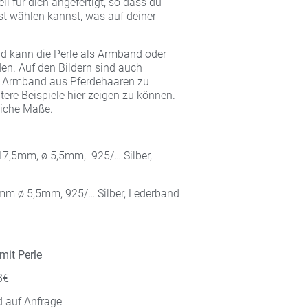
ell für dich angefertigt, so dass du
st wählen kannst, was auf deiner
d kann die Perle als Armband oder
en. Auf den Bildern sind auch
m Armband aus Pferdehaaren zu
ere Beispiele hier zeigen zu können.
leiche Maße.
 17,5mm, ø 5,5mm, 925/… Silber,
mm ø 5,5mm, 925/… Silber, Lederband
mit Perle
3€
d auf Anfrage