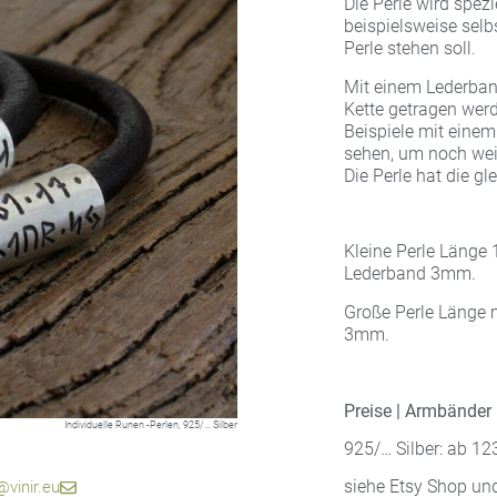
Die Perle wird spezi
beispielsweise selb
Perle stehen soll.
Mit einem Lederban
Kette getragen werd
Beispiele mit eine
sehen, um noch weit
Die Perle hat die g
Kleine Perle Länge
Lederband 3mm.
Große Perle Länge 
3mm.
Preise | Armbänder 
Individuelle Runen -Perlen, 925/... Silber
925/… Silber: ab 12
 in Buchstaben und einem Namen in Runen.
 in Buchstaben und einem Namen in Runen
t Zickzackmuster und Herz und Raute
t Zickzackmuster und Herz und Raute
nstab und Zickzackmuster
ab & Zickzack Muster
enstab & 2 Sternchen
isländische Worte
isländische Worte
isländische Worte
oppelspirale
oppelspirale
 in Runen
r Zickzack
ilber
ilber
ilber
agn
agn
siehe Etsy Shop un
vinir.eu